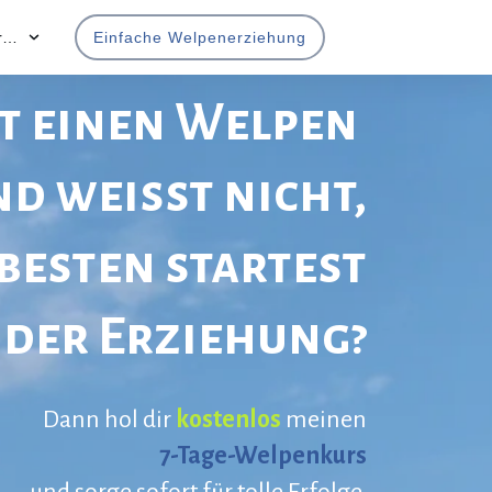
r…
Einfache Welpenerziehung
t einen Welpen
d weisst nicht,
besten startest
 der
Erziehung?
Dann hol dir
kostenlos
meinen
7-Tage-Welpenkurs
und sorge sofort für tolle Erfolge.