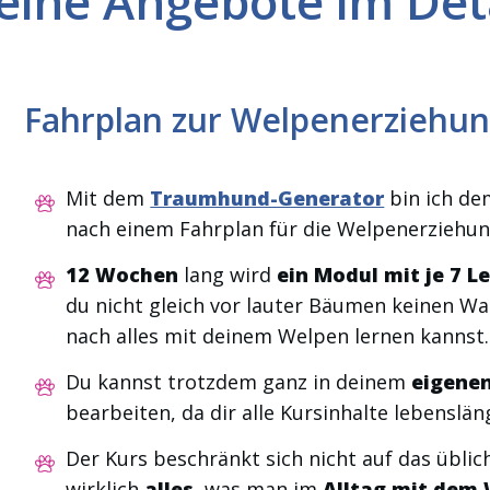
ine Angebote im Det
Fahrplan zur Welpenerziehu
Mit dem
Traumhund-Generator
bin ich de
nach einem Fahrplan für die Welpenerzieh
12 Wochen
lang wird
ein Modul mit je 7 L
du nicht gleich vor lauter Bäumen keinen Wa
nach alles mit deinem Welpen lernen kannst.
Du kannst trotzdem ganz in deinem
eigene
bearbeiten, da dir alle Kursinhalte lebenslä
Der Kurs beschränkt sich nicht auf das üblich
wirklich
alles
, was man im
Alltag mit dem