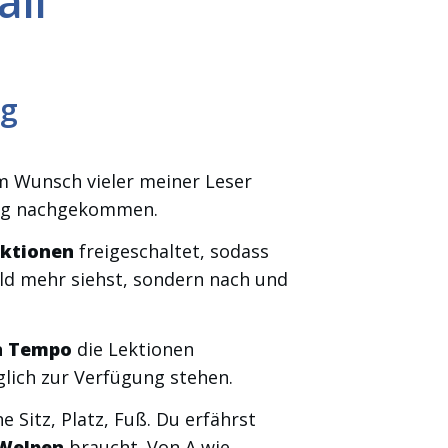
ail
ng
m Wunsch vieler meiner Leser
ung nachgekommen.
ektionen
freigeschaltet, sodass
ld mehr siehst, sondern nach und
n Tempo
die Lektionen
nglich zur Verfügung stehen.
e Sitz, Platz, Fuß. Du erfährst
 Welpen
braucht. Von A wie