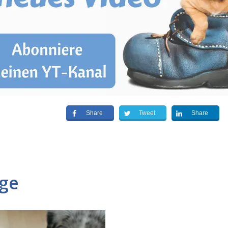
Share
Tweet
Share
äge